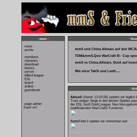
· menu ·
· Head
news
·
·
mmS und China Allstars auf den WC3L
archiv
·
·
TDM&mmS.Qoo WarCraft III - Cup spo
members
·
·
clanwars
·
·
mmS vs China.Allstars. DotA auf hoec
download
·
·
history
·
·
Wie einst Tak3r und LasH.....
server
·
·
billard league
·
·
ESL
·
·
board
·
·
artikel
·
·
· Akti
guestbook
·
·
Aktuell
(Stand: 13.03.06) spielen wir täglic
Trotz einiger Siege in den letzten Spielen p
page admin
·
·
der ESL 5on5 DotA League. Neu hinzugekomm
[loged out]
stattfindenden WarCraft3-Turnieren.
BattleField 2 spielen wir momentan auf: