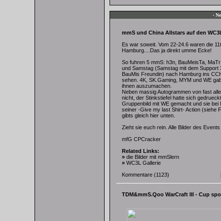
· Ne
mmS und China Allstars auf den WC3L
Es war soweit. Vom 22-24.6 waren die 11
Hamburg....Das ja direkt umme Ecke!
So fuhren 5 mmS: h3n, BauMeisTa, MaTr
und Samstag (Samstag mit dem Support 3
BauMis Freundin) nach Hamburg ins CC
sehen. 4K, SK.Gaming, MYM und WE gaben
ihnen auszumachen.
Neben massig Autogrammen von fast alle
nicht, der Stinkstiefel hatte sich gedruec
Gruppenbild mit WE gemacht und sie bei
seiner -Give my last Shirt- Action (siehe F
gibts gleich hier unten.
Zieht sie euch rein. Alle Bilder des Event
mfG CPCracker
Related Links:
»
die Bilder mit mmSlern
»
WC3L Gallerie
Kommentare
(1123)
TDM&mmS.Qoo WarCraft III - Cup sp