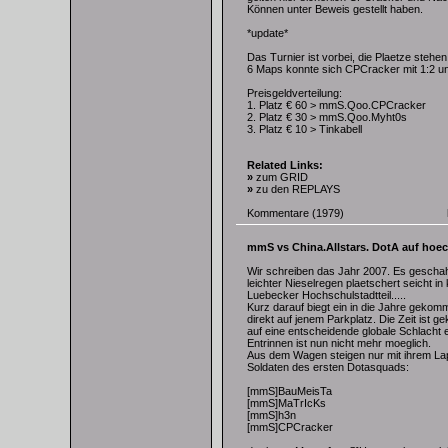
Können unter Beweis gestellt haben.
*update*
Das Turnier ist vorbei, die Plaetze stehen
6 Maps konnte sich CPCracker mit 1:2 un
Preisgeldverteilung:
1. Platz € 60 > mmS.Qoo.CPCracker
2. Platz € 30 > mmS.Qoo.Myht0s
3. Platz € 10 > Tinkabell
Related Links:
»
zum GRID
»
zu den REPLAYS
Kommentare
(1979)
mmS vs China.Allstars. DotA auf hoe
Wir schreiben das Jahr 2007. Es gescha
leichter Nieselregen plaetschert seicht in
Luebecker Hochschulstadtteil.....
Kurz darauf biegt ein in die Jahre gekomm
direkt auf jenem Parkplatz. Die Zeit ist
auf eine entscheidende globale Schlacht 
Entrinnen ist nun nicht mehr moeglich.
Aus dem Wagen steigen nur mit ihrem Lap
Soldaten des ersten Dotasquads:
[mmS]BauMeisTa
[mmS]MaTrIcKs
[mmS]h3n
[mmS]CPCracker