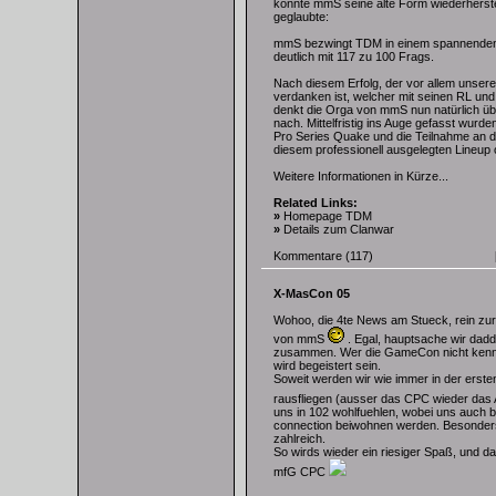
konnte mmS seine alte Form wiederherste
geglaubte:
mmS bezwingt TDM in einem spannenden
deutlich mit 117 zu 100 Frags.
Nach diesem Erfolg, der vor allem unse
verdanken ist, welcher mit seinen RL und 
denkt die Orga von mmS nun natürlich übe
nach. Mittelfristig ins Auge gefasst wurde
Pro Series Quake und die Teilnahme an de
diesem professionell ausgelegten Lineup o
Weitere Informationen in Kürze...
Related Links:
»
Homepage TDM
»
Details zum Clanwar
Kommentare
(117)
X-MasCon 05
Wohoo, die 4te News am Stueck, rein zur
von mmS
. Egal, hauptsache wir dadd
zusammen. Wer die GameCon nicht kennt,
wird begeistert sein.
Soweit werden wir wie immer in der erst
rausfliegen (ausser das CPC wieder das
uns in 102 wohlfuehlen, wobei uns auch b
connection beiwohnen werden. Besonder
zahlreich.
So wirds wieder ein riesiger Spaß, und d
mfG CPC