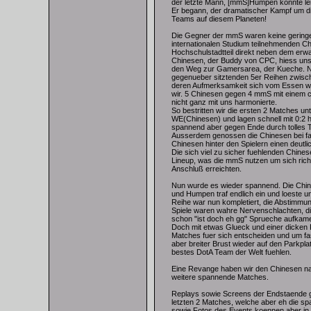
der letzte Mann, [mmS]Humpen konnte lei
Er begann, der dramatischer Kampf um di
Teams auf diesem Planeten!
Die Gegner der mmS waren keine geringe
internationalen Studium teilnehmenden 
Hochschulstadtteil direkt neben dem erwae
Chinesen, der Buddy von CPC, hiess uns
den Weg zur Gamersarea, der Kueche. Na
gegenueber sitztenden 5er Reihen zwisc
deren Aufmerksamkeit sich vom Essen we
wir. 5 Chinesen gegen 4 mmS mit einem c
nicht ganz mit uns harmonierte.
So bestritten wir die ersten 2 Matches 
WE(Chinesen) und lagen schnell mit 0:2 
spannend aber gegen Ende durch tolles T
Ausserdem genossen die Chinesen bei f
Chinesen hinter den Spielern einen deutl
Die sich viel zu sicher fuehlenden Chines
Lineup, was die mmS nutzen um sich rich
Anschluß erreichten.
Nun wurde es wieder spannend. Die Chin
und Humpen traf endlich ein und loeste 
Reihe war nun kompletiert, die Abstimmu
Spiele waren wahre Nervenschlachten, di
schon "ist doch eh gg" Sprueche aufkam
Doch mit etwas Glueck und einer dicken P
Matches fuer sich entscheiden und um f
aber breiter Brust wieder auf den Parkpla
bestes DotA Team der Welt fuehlen.
Eine Revange haben wir den Chinesen nat
weitere spannende Matches.
Replays sowie Screens der Endstaende gi
letzten 2 Matches, welche aber eh die s
sowie Fotos des Events koennen aber in K