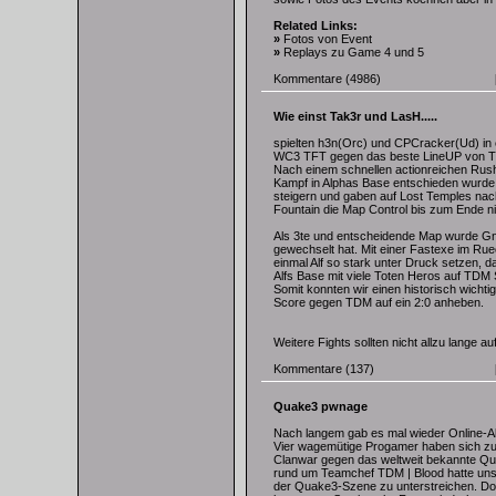
Related Links:
»
Fotos von Event
»
Replays zu Game 4 und 5
Kommentare
(4986)
Wie einst Tak3r und LasH.....
spielten h3n(Orc) und CPCracker(Ud) in
WC3 TFT gegen das beste LineUP von TD
Nach einem schnellen actionreichen Rush 
Kampf in Alphas Base entschieden wurde,
steigern und gaben auf Lost Temples na
Fountain die Map Control bis zum Ende n
Als 3te und entscheidende Map wurde Gno
gewechselt hat. Mit einer Fastexe im R
einmal Alf so stark unter Druck setzen, d
Alfs Base mit viele Toten Heros auf TDM S
Somit konnten wir einen historisch wichti
Score gegen TDM auf ein 2:0 anheben.
Weitere Fights sollten nicht allzu lange au
Kommentare
(137)
Quake3 pwnage
Nach langem gab es mal wieder Online-Ak
Vier wagemütige Progamer haben sich 
Clanwar gegen das weltweit bekannte 
rund um Teamchef TDM | Blood hatte uns 
der Quake3-Szene zu unterstreichen. Do