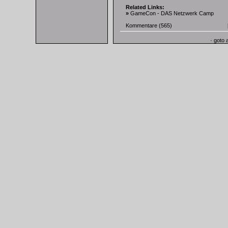
Related Links:
»
GameCon - DAS Netzwerk Camp
Kommentare
(565)
·
goto 