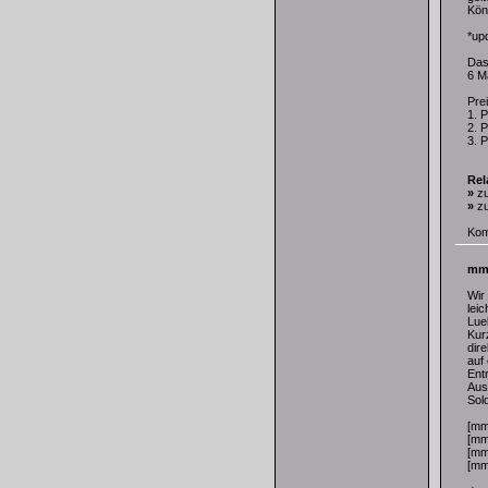
Kön
*up
Das 
6 M
Prei
1. 
2. 
3. P
Rel
»
z
»
z
Kom
mmS
Wir
leic
Lueb
Kurz
dir
auf
Entr
Aus
Sol
[mm
[mm
[mm
[mm