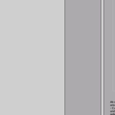
Ab 
uns
- C
und
gel