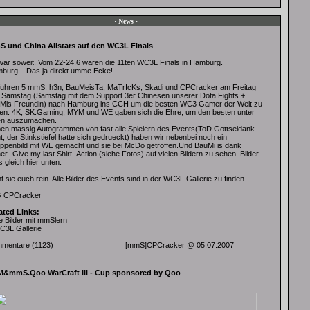
· News ·
 und China Allstars auf den WC3L Finals
war soweit. Vom 22-24.6 waren die 11ten WC3L Finals in Hamburg.
burg....Das ja direkt umme Ecke!
fuhren 5 mmS: h3n, BauMeisTa, MaTrIcKs, Skadi und CPCracker am Freitag
 Samstag (Samstag mit dem Support 3er Chinesen unserer Dota Fights +
Mis Freundin) nach Hamburg ins CCH um die besten WC3 Gamer der Welt zu
en. 4K, SK.Gaming, MYM und WE gaben sich die Ehre, um den besten unter
en auszumachen.
en massig Autogrammen von fast alle Spielern des Events(ToD Gottseidank
t, der Stinkstiefel hatte sich gedrueckt) haben wir nebenbei noch ein
ppenbild mit WE gemacht und sie bei McDo getroffen.Und BauMi is dank
er -Give my last Shirt- Action (siehe Fotos) auf vielen Bildern zu sehen. Bilder
s gleich hier unten.
t sie euch rein. Alle Bilder des Events sind in der WC3L Gallerie zu finden.
 CPCracker
ated Links:
e Bilder mit mmSlern
C3L Gallerie
mentare
(1123)
[mmS]CPCracker
@ 05.07.2007
&mmS.Qoo WarCraft III - Cup sponsored by Qoo