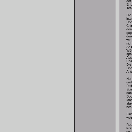
der
Er 
Tea
Die
int
Hoc
Chi
den
geg
der
wir
nic
So 
WE(
spa
Aus
Chi
Die
Lin
Ans
Nun
und
Rei
Spi
sch
Doc
Mat
aber
bes
Ein
wei
Rep
let
sow