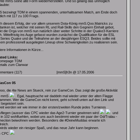
nte mmS seine alte Form wiederherstellen. Und so gelang das unmöglich
laubte:
 bezwingt TDM in einem spannenden, unterhaltsamen Match, am Ende doch
lich mit 117 zu 100 Frags.
h diesem Erfolg, der vor allem unserem Dota-König mmS.Qoo.Matricks zu
anken ist, welcher mit seinen RL und Rail-Skills den Gegnern Einhalt gebot,
kt die Orga von mmS nun natürlich über weiter Schritte in der Quake3-Karriere
. Mittelfristig ins Auge gefasst wurden zunächst die Qualifikation für die ESL
 Series Quake und die Teilnahme an der diesjährigen ESQ3. Beides sollte mit
sem professionell ausgelegten Lineup ohne Schwierigkeiten zu realisieren sein.
ere Informationen in Kürze...
ated Links:
omepage TDM
etails zum Clanwar
mentare
(117)
[mmS]h3n
@ 17.05.2006
asCon 05
oo, die 4te News am Stueck, rein zur GameCon. Das zeigt die große Aktivität
n mmS
. Egal, hauptsache wir daddeln mal wieder unter der alten Flagge
ammen. Wer die GameCon nicht kennt, geht schnell unten auf den Link und
 begeistert sein.
eit werden wir wie immer in der ersten/zweiten Runde jedes Turnieres
sfliegen (ausser das CPC wieder das Age2-Turnier gewinnen wird
und
 in 102 wohlfuehlen, wobei uns auch bestimmt wieder ein paar der Od/Tralau -
nection beiwohnen werden. Besonders die #DeineMuddas erwarte ich
reich.
wirds wieder ein riesiger Spaß, und das neue Jahr kann beginnen.
G CPC