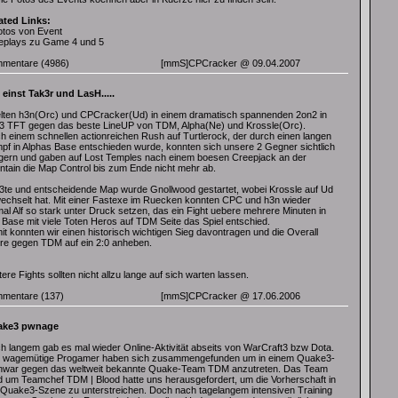
ated Links:
otos von Event
eplays zu Game 4 und 5
mentare
(4986)
[mmS]CPCracker
@ 09.04.2007
 einst Tak3r und LasH.....
elten h3n(Orc) und CPCracker(Ud) in einem dramatisch spannenden 2on2 in
 TFT gegen das beste LineUP von TDM, Alpha(Ne) und Krossle(Orc).
h einem schnellen actionreichen Rush auf Turtlerock, der durch einen langen
pf in Alphas Base entschieden wurde, konnten sich unsere 2 Gegner sichtlich
igern und gaben auf Lost Temples nach einem boesen Creepjack an der
ntain die Map Control bis zum Ende nicht mehr ab.
 3te und entscheidende Map wurde Gnollwood gestartet, wobei Krossle auf Ud
echselt hat. Mit einer Fastexe im Ruecken konnten CPC und h3n wieder
mal Alf so stark unter Druck setzen, das ein Fight uebere mehrere Minuten in
s Base mit viele Toten Heros auf TDM Seite das Spiel entschied.
it konnten wir einen historisch wichtigen Sieg davontragen und die Overall
re gegen TDM auf ein 2:0 anheben.
ere Fights sollten nicht allzu lange auf sich warten lassen.
mentare
(137)
[mmS]CPCracker
@ 17.06.2006
ake3 pwnage
h langem gab es mal wieder Online-Aktivität abseits von WarCraft3 bzw Dota.
r wagemütige Progamer haben sich zusammengefunden um in einem Quake3-
nwar gegen das weltweit bekannte Quake-Team TDM anzutreten. Das Team
d um Teamchef TDM | Blood hatte uns herausgefordert, um die Vorherschaft in
 Quake3-Szene zu unterstreichen. Doch nach tagelangem intensiven Training