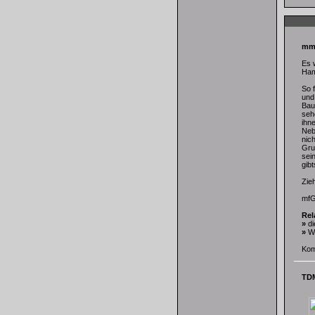
mmS
Es 
Ham
So 
und
Bau
seh
ihn
Neb
nich
Gru
sein
gibt
Zieh
mfG
Rel
»
di
»
W
Kom
TDM