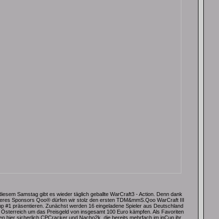
diesem Samstag gibt es wieder täglich geballte WarCraft3 - Action. Denn dank
eres Sponsors Qoo® dürfen wir stolz den ersten TDM&mmS.Qoo WarCraft III
up #1 präsentieren. Zunächst werden 16 eingeladene Spieler aus Deutschland
 Österreich um das Preisgeld von insgesamt 100 Euro kämpfen. Als Favoriten
ten hier sicherlich CPCracker und Nacho2k, die bereits mehrfach im inCup ihr