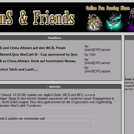
· Headlines ·
by:
 und China Allstars auf den WC3L Finals
[mmS]CPCracker
&mmS.Qoo WarCraft III - Cup sponsored by Qoo
by:
h3n
by:
 vs China.Allstars. DotA auf hoechstem Niveau.
[mmS]CPCracker
by:
einst Tak3r und LasH.....
[mmS]CPCracker
Fatal e
session_
/www/h
· Aktivität ·
on line
l
(Stand: 13.03.06) spielen wir täglich DotA, WC3 und BF2, u.v.a.m.
iniger Siege in den letzten Spielen pausieren wir zunächst unser Engagement in
L 5on5 DotA League. Neu hinzugekommen ist die Organsaton von regelmäßig
ndenden WarCraft3-Turnieren.
ield 2 spielen wir momentan auf: