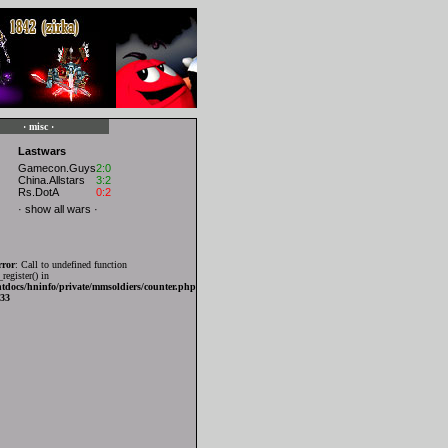
· misc ·
Lastwars
Gamecon.Guys
2:0
China.Allstars
3:2
Rs.DotA
0:2
·
show all wars
·
rror
: Call to undefined function
register() in
tdocs/hninfo/private/mmsoldiers/counter.php
33