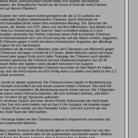
 letzte Mann, [mmS]Humpen konnte leider erst spaeter dazustoßen.
begann, der dramatischer Kampf um die Krone in DotA der wohl 2 besten
ms auf diesem Planeten!
 Gegner der mmS waren keine geringeren als die zZ in Luebeck am
ernationalen Studium teilnehmenden Chinesen, deren Wohnheim im
hschulstadtteil direkt neben dem erwaehnten Aldi liegt. Der Sprecher der
nesen, der Buddy von CPC, hiess uns herzlich willkommen, und ebnete uns
 Weg zur Gamersarea, der Kueche. Nach schnellem Aufbau in 2 sich
enueber sitztenden 5er Reihen zwischen einem Pulk kochender Chinesen,
en Aufmerksamkeit sich vom Essen weg klar auf das Match richtete, begannen
. 5 Chinesen gegen 4 mmS mit einem chinesischem Supporter, der allerdings
ht ganz mit uns harmonierte.
bestritten wir die ersten 2 Matches unter den Fakenicks von 4K(mmS) gegen
Chinesen) und lagen schnell mit 0:2 hinten. Beide Matches waren durchaus
nnend aber gegen Ende durch tolles Teamplay der Chinesen auch deutlich.
serdem genossen die Chinesen bei fast Stadionatmosphaere von 20-30
nesen hinter den Spielern einen deutlich besseren Fan-Support.
 sich viel zu sicher fuehlenden Chinesen tauschten im 3ten Match ihr halbes
eup, was die mmS nutzen um sich richtig warm zu spielen und dadurch den 1:2
chluß erreichten.
 wurde es wieder spannend. Die Chinesen waren wieder in Bestbesetzung
 Humpen traf endlich ein und loeste unseren netten Chinesen. Die mmS 5er
he war nun kompletiert, die Abstimmung wurde immer besser. Die 2 folgenden
ele waren wahre Nervenschlachten, die sich mehrfach drehten, und intern
on "ist doch eh gg" Sprueche aufkamen.
h mit etwas Glueck und einer dicken Portion Skill konnten die mmS beide
ches fuer sich entscheiden und um fast 4 Uhr morgens mit mueden Augen
 breiter Brust wieder auf den Parkplatz treten. Und sich zurecht als nun
tes DotA Team der Welt fuehlen.
e Revange haben wir den Chinesen natuerlich eingeraeumt und warten auf
tere spannende Matches.
lays sowie Screens der Endstaende gibt es im Moment leider nur von den
zten 2 Matches, welche aber eh die spannensten und besten waren. Weitere
ie Fotos des Events koennen aber in Kuerze hier zu finden sein.