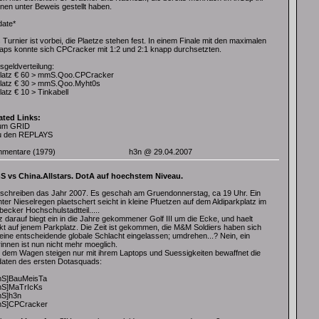
nen unter Beweis gestellt haben.
date*
Turnier ist vorbei, die Plaetze stehen fest. In einem Finale mit den maximalen
aps konnte sich CPCracker mit 1:2 und 2:1 knapp durchsetzten.
sgeldverteilung:
Platz € 60 > mmS.Qoo.CPCracker
Platz € 30 > mmS.Qoo.Myht0s
latz € 10 > Tinkabell
ated Links:
um GRID
u den REPLAYS
mentare
(1979)
h3n
@ 29.04.2007
 vs China.Allstars. DotA auf hoechstem Niveau.
 schreiben das Jahr 2007. Es geschah am Gruendonnerstag, ca 19 Uhr. Ein
hter Nieselregen plaetschert seicht in kleine Pfuetzen auf dem Aldiparkplatz im
ecker Hochschulstadtteil.....
 darauf biegt ein in die Jahre gekommener Golf III um die Ecke, und haelt
ekt auf jenem Parkplatz. Die Zeit ist gekommen, die M&M Soldiers haben sich
 eine entscheidende globale Schlacht eingelassen; umdrehen...? Nein, ein
innen ist nun nicht mehr moeglich.
 dem Wagen steigen nur mit ihrem Laptops und Suessigkeiten bewaffnet die
daten des ersten Dotasquads:
S]BauMeisTa
S]MaTrIcKs
S]h3n
S]CPCracker