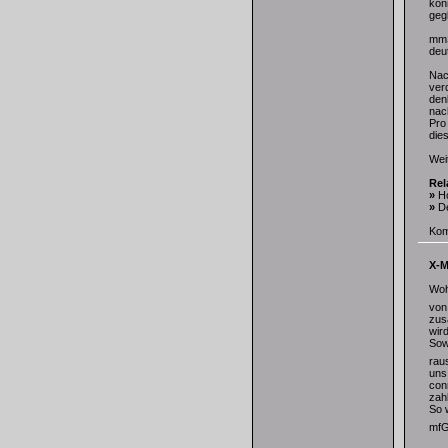
kon
geg
mmS
deut
Nac
verd
den
nach
Pro
die
Weit
Rel
»
H
»
D
Kom
X-M
Woh
vo
zus
wird
Sow
rau
uns
con
zahl
So 
mf