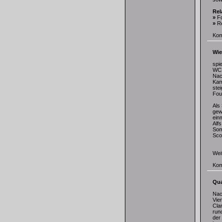
Rel
»
F
»
R
Kom
Wie
spi
WC3
Nac
Kam
ste
Fou
Als
gew
ein
Alf
Som
Sco
Weit
Kom
Qu
Nac
Vie
Cla
run
der