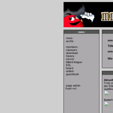
· menu ·
news
·
·
mmS
archiv
·
·
TDM
members
·
·
clanwars
·
·
mmS
download
·
·
history
·
·
Wie 
server
·
·
billard league
·
·
ESL
·
·
board
·
·
artikel
·
·
guestbook
·
·
Aktuel
Trotz e
page admin
·
·
der ES
[loged out]
stattfi
BattleF