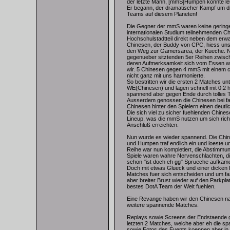
der letzte Mann, [mmS]Humpen konnte lei
Er begann, der dramatischer Kampf um di
Teams auf diesem Planeten!
Die Gegner der mmS waren keine geringe
internationalen Studium teilnehmenden 
Hochschulstadtteil direkt neben dem erwae
Chinesen, der Buddy von CPC, hiess uns
den Weg zur Gamersarea, der Kueche. Na
gegenueber sitztenden 5er Reihen zwisc
deren Aufmerksamkeit sich vom Essen we
wir. 5 Chinesen gegen 4 mmS mit einem c
nicht ganz mit uns harmonierte.
So bestritten wir die ersten 2 Matches 
WE(Chinesen) und lagen schnell mit 0:2 
spannend aber gegen Ende durch tolles T
Ausserdem genossen die Chinesen bei f
Chinesen hinter den Spielern einen deutl
Die sich viel zu sicher fuehlenden Chines
Lineup, was die mmS nutzen um sich rich
Anschluß erreichten.
Nun wurde es wieder spannend. Die Chin
und Humpen traf endlich ein und loeste 
Reihe war nun kompletiert, die Abstimmu
Spiele waren wahre Nervenschlachten, di
schon "ist doch eh gg" Sprueche aufkam
Doch mit etwas Glueck und einer dicken P
Matches fuer sich entscheiden und um f
aber breiter Brust wieder auf den Parkpla
bestes DotA Team der Welt fuehlen.
Eine Revange haben wir den Chinesen nat
weitere spannende Matches.
Replays sowie Screens der Endstaende gi
letzten 2 Matches, welche aber eh die s
sowie Fotos des Events koennen aber in K