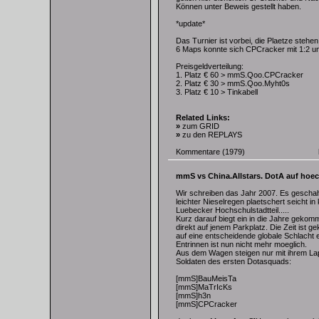
Können unter Beweis gestellt haben.
*update*
Das Turnier ist vorbei, die Plaetze stehen
6 Maps konnte sich CPCracker mit 1:2 un
Preisgeldverteilung:
1. Platz € 60 > mmS.Qoo.CPCracker
2. Platz € 30 > mmS.Qoo.Myht0s
3. Platz € 10 > Tinkabell
Related Links:
»
zum GRID
»
zu den REPLAYS
Kommentare
(1979)
mmS vs China.Allstars. DotA auf hoe
Wir schreiben das Jahr 2007. Es gescha
leichter Nieselregen plaetschert seicht in
Luebecker Hochschulstadtteil.....
Kurz darauf biegt ein in die Jahre gekomm
direkt auf jenem Parkplatz. Die Zeit ist
auf eine entscheidende globale Schlacht 
Entrinnen ist nun nicht mehr moeglich.
Aus dem Wagen steigen nur mit ihrem Lap
Soldaten des ersten Dotasquads:
[mmS]BauMeisTa
[mmS]MaTrIcKs
[mmS]h3n
[mmS]CPCracker