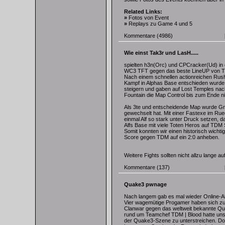
Related Links:
»
Fotos von Event
»
Replays zu Game 4 und 5
Kommentare
(4986)
Wie einst Tak3r und LasH.....
spielten h3n(Orc) und CPCracker(Ud) in
WC3 TFT gegen das beste LineUP von TD
Nach einem schnellen actionreichen Rush 
Kampf in Alphas Base entschieden wurde,
steigern und gaben auf Lost Temples na
Fountain die Map Control bis zum Ende n
Als 3te und entscheidende Map wurde Gno
gewechselt hat. Mit einer Fastexe im R
einmal Alf so stark unter Druck setzen, d
Alfs Base mit viele Toten Heros auf TDM S
Somit konnten wir einen historisch wichti
Score gegen TDM auf ein 2:0 anheben.
Weitere Fights sollten nicht allzu lange au
Kommentare
(137)
Quake3 pwnage
Nach langem gab es mal wieder Online-Ak
Vier wagemütige Progamer haben sich 
Clanwar gegen das weltweit bekannte 
rund um Teamchef TDM | Blood hatte uns 
der Quake3-Szene zu unterstreichen. Do