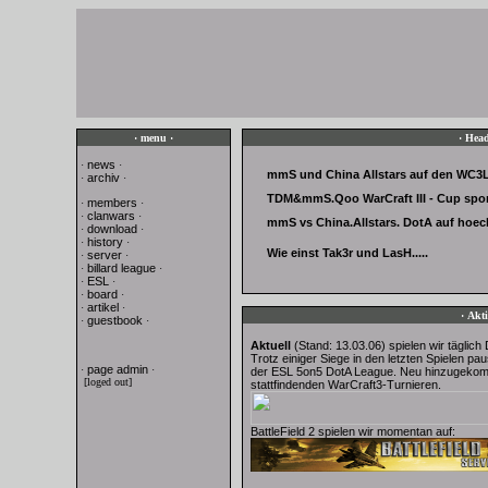
· menu ·
· Head
news
·
·
mmS und China Allstars auf den WC3L
archiv
·
·
TDM&mmS.Qoo WarCraft III - Cup spo
members
·
·
clanwars
·
·
mmS vs China.Allstars. DotA auf hoec
download
·
·
history
·
·
Wie einst Tak3r und LasH.....
server
·
·
billard league
·
·
ESL
·
·
board
·
·
artikel
·
·
· Akti
guestbook
·
·
Aktuell
(Stand: 13.03.06) spielen wir täglic
Trotz einiger Siege in den letzten Spielen p
page admin
·
·
der ESL 5on5 DotA League. Neu hinzugekomm
[loged out]
stattfindenden WarCraft3-Turnieren.
BattleField 2 spielen wir momentan auf: